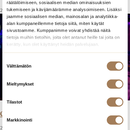
Espoo
räätälöimiseen, sosiaalisen median ominaisuuksien
tukemiseen ja kävijämäärämme analysoimiseen. Lisäksi
23.04.2024
jaamme sosiaalisen median, mainosalan ja analytiikka-
alan kumppaneillemme tietoja siitä, miten käytät
sivustoamme. Kumppanimme voivat yhdistää näitä
tietoja muihin tietoihin, joita olet antanut heille tai joita on
kerätty, kun olet käyttänyt heidän palvelujaan.
Suostumuksen
Välttämätön
valinta
Mieltymykset
Tilastot
Catering
Catering Helsinki
Helsinki
Markkinointi
23.04.2024