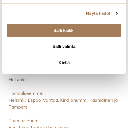
Näytä tiedot
Salli kaikki
Salli valinta
Royal Event Catering
Kiellä
catering@noho.fi
+358 (0)40 533 5217
Helsinki
Toimialueemme:
Helsinki, Espoo, Vantaa, Kirkkonummi, Kauniainen ja
Tampere
Toimitusehdot
Evästekäytäntö ja tietosuoja