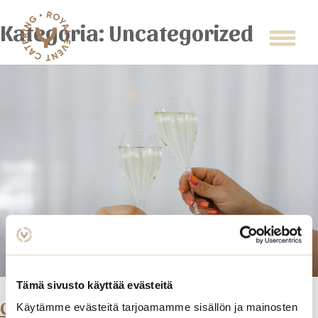
Skip
to
Kategoria:
Uncategorized
content
Tämä sivusto käyttää evästeitä
Catering
Catering Espoo
Käytämme evästeitä tarjoamamme sisällön ja mainosten